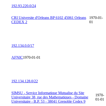
192.93.220.0/24
CRI Universite d'Orleans BP 6102 45061 Orleans
1970-01-
CEDEX 2
01
192.134.0.0/17
AFNIC
1970-01-01
192.134.128.0/22
SIMSU - Service Informatique Mutualise du Site
1970-
Universitaire 38, rue des Mathematiques - Domaine
01-01
Universitaire - B.P. 53 - 38041 Grenoble Cedex 9