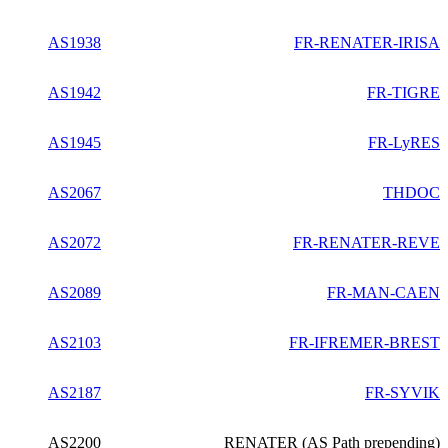
AS1938
FR-RENATER-IRISA
AS1942
FR-TIGRE
AS1945
FR-LyRES
AS2067
THDOC
AS2072
FR-RENATER-REVE
AS2089
FR-MAN-CAEN
AS2103
FR-IFREMER-BREST
AS2187
FR-SYVIK
AS2200
RENATER (AS Path prepending)